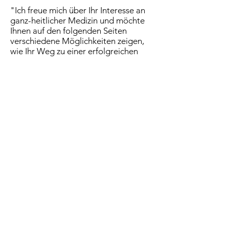
"Ich freue mich über Ihr Interesse an
ganz-heitlicher Medizin und möchte
Ihnen auf den folgenden Seiten
verschiedene Möglichkeiten zeigen,
wie Ihr Weg zu einer erfolgreichen
Genesung aussehen kann.
In meiner Praxis biete
ich schulmedizinische Diagnostik,
komplementär-
medizinische Behandlungsmethoden
und thera-peutische Begleitung an -
für Kinder und Erwachsene, individuell
auf Ihre Bedürfnisse zugeschnitten.
Nehmen Sie doch einfach Kontakt
mit mir auf."
Kontakt